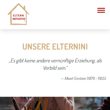
START
UNSERE ELTERNINI
WER WIR SIND
„Es gibt keine andere vernünftige Erziehung, als
ELTERNINI
JOBS
Vorbild sein.“
KONZEPT
KONTAKT
— Albert Einstein (1879 – 1955)
TEAM
RÄUME